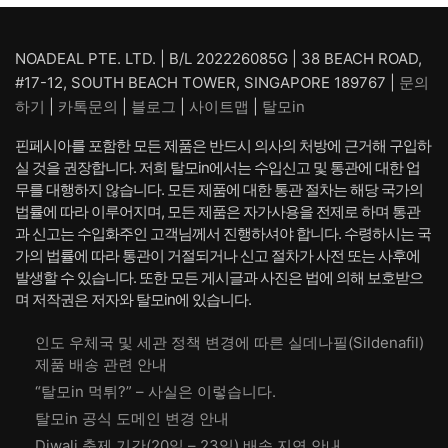
NOADEAL PTE. LTD. | B/L 202226085G | 38 BEACH ROAD,
#17-12, SOUTH BEACH TOWER, SINGAPORE 189767 |
문의
하기
|
카톡문의
|
블로그
|
사이트맵
|
탈모in
핀페시아를 포함한 모든 제품은 반드시 의사의 처방에 근거해 구입하
실 것을 권장합니다. 저희 탈모in에서는 수입신고 및 통관에 대한 업
무를 대행하지 않습니다. 모든 제품에 대한 통관 절차는 해당 국가의
법률에 따라 이루어지며, 모든 제품은 자가사용을 전제로 하며 통관
과 신고는 수입화주인 고객님께서 진행하셔야 합니다. 수령하시는 국
가의 법률에 따라 통관이 거절되거나 신고 절차가 사전 또는 사후에
발생할 수 있습니다. 또한 모든 게시글과 사진은 법에 의해 보호받으
며 저작권은 저자와 탈모in에 있습니다.
인도 우체국 및 세관 정책 변경에 따른 실데나필(Sildenafil)
제품 배송 관련 안내
“탈모in 먹튀?” – 사실은 이렇습니다.
탈모in 공식 도메인 변경 안내
Diwali 축제 기간(20일 – 23일) 배송 지연 안내