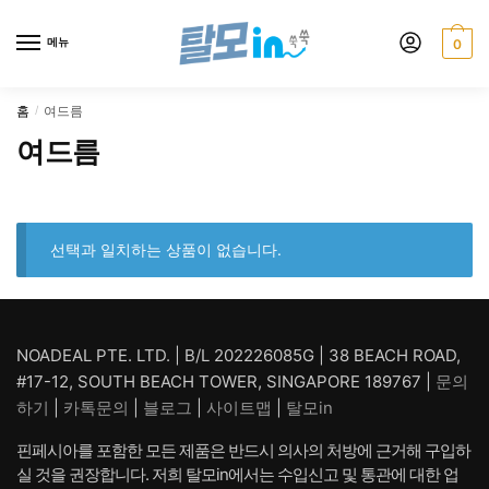
Skip
Skip
to
to
메뉴
0
navigation
content
홈
여드름
/
여드름
선택과 일치하는 상품이 없습니다.
NOADEAL PTE. LTD. | B/L 202226085G | 38 BEACH ROAD,
#17-12, SOUTH BEACH TOWER, SINGAPORE 189767 |
문의
하기
|
카톡문의
|
블로그
|
사이트맵
|
탈모in
핀페시아를 포함한 모든 제품은 반드시 의사의 처방에 근거해 구입하
실 것을 권장합니다. 저희 탈모in에서는 수입신고 및 통관에 대한 업