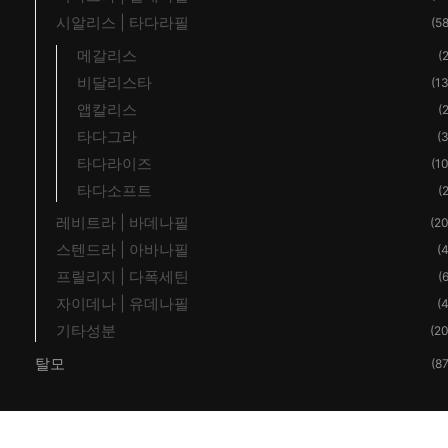
시알리스 | 타다라필
(58
메갈리스
(2
비달리스타
(13
앱칼리스
(2
타다그라
(3
타다라이즈
(10
타다소프트
(2
레비트라 | 바데나필
(20
스텐드라 | 아바나필
(4
프릴리지 | 다폭세틴
(6
자이데나 | 유데나필
(4
기타성분
(20
탈모
(87