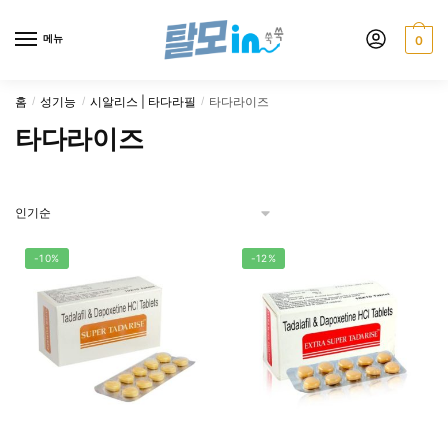
Skip
Skip
to
to
메뉴
0
navigation
content
홈
성기능
시알리스 | 타다라필
타다라이즈
/
/
/
타다라이즈
-10%
-12%