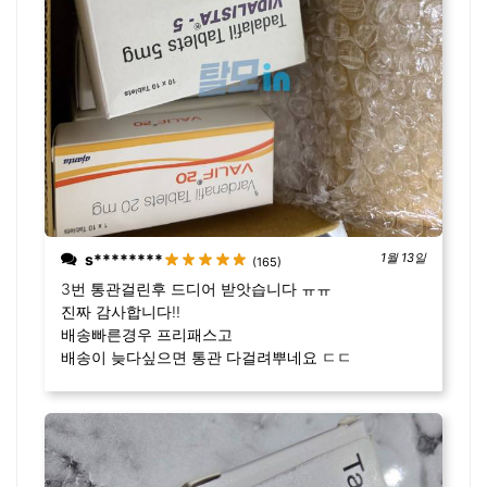
s********
1월 13일
(165)
3번 통관걸린후 드디어 받앗습니다 ㅠㅠ
진짜 감사합니다!!
배송빠른경우 프리패스고
배송이 늦다싶으면 통관 다걸려뿌네요 ㄷㄷ