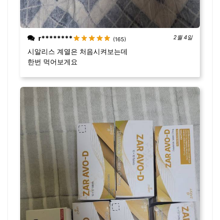
r********
2월 4일
(165)
시알리스 계열은 처음시켜보는데
한번 먹어보게요