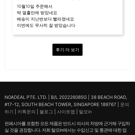
10월10일 주문해서
딱 열흘만에 받았네요
배송이 지난번보다 빨라졌네요
이번에도 무사히 잘 받았습니다
후기 더 보기
NOADEAL PTE. LTD. | B/L 202226085G | 38 BEACH ROAD,
#17-12, SOUTH BEACH TOWER, SINGAPORE 189767 |
문의
하기
|
카톡문의
|
블로그
|
사이트맵
|
탈모in
핀페시아를 포함한 모든 제품은 반드시 의사의 처방에 근거해 구입하
실 것을 권장합니다. 저희 탈모in에서는 수입신고 및 통관에 대한 업