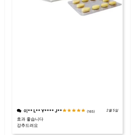
이** L** Y**** J**
2월 5일
(165)
효과 좋습니다
강추드려요