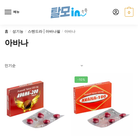
Skip
Skip
to
to
메뉴
0
navigation
content
홈
성기능
스텐드라 | 아바나필
아바나
/
/
/
아바나
-10%