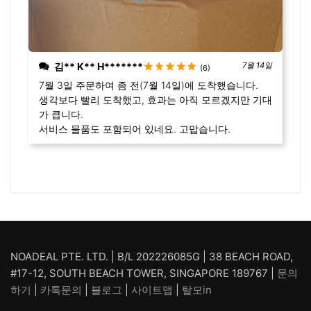
김** K** H*******
7월 14일
(6)
7월 3일 주문하여 좀 전(7월 14일)에 도착했습니다.
생각보다 빨리 도착했고, 효과는 아직 모르겠지만 기대
가 큽니다.
서비스 물품도 포함되어 있네요. 고맙습니다.
NOADEAL PTE. LTD. | B/L 202226085G | 38 BEACH ROAD,
#17-12, SOUTH BEACH TOWER, SINGAPORE 189767 |
문의
하기
|
카톡문의
|
블로그
|
사이트맵
|
탈모in