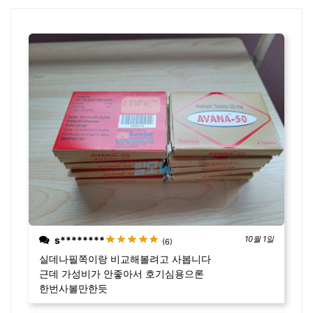
격:
격:
₩ 82,800.
₩ 71,80
s********
10월 1일
(6)
실데나필쪽이랑 비교해볼려고 사봅니다
근데 가성비가 안좋아서 호기심용으론
한번사볼만한듯