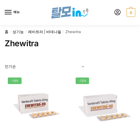
Skip
Skip
to
to
메뉴
0
navigation
content
홈
성기능
레비트라 | 바데나필
Zhewitra
/
/
/
Zhewitra
-16%
-13%