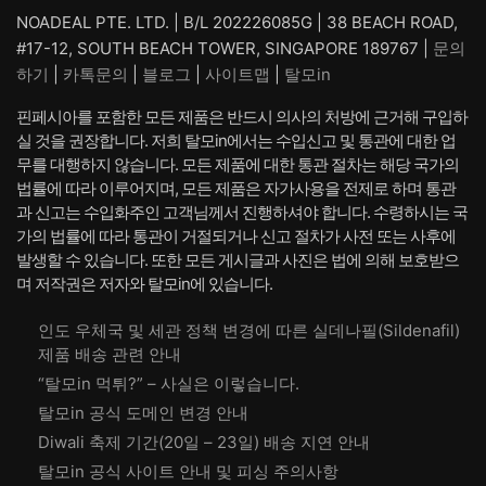
NOADEAL PTE. LTD. | B/L 202226085G | 38 BEACH ROAD,
#17-12, SOUTH BEACH TOWER, SINGAPORE 189767 |
문의
하기
|
카톡문의
|
블로그
|
사이트맵
|
탈모in
핀페시아를 포함한 모든 제품은 반드시 의사의 처방에 근거해 구입하
실 것을 권장합니다. 저희 탈모in에서는 수입신고 및 통관에 대한 업
무를 대행하지 않습니다. 모든 제품에 대한 통관 절차는 해당 국가의
법률에 따라 이루어지며, 모든 제품은 자가사용을 전제로 하며 통관
과 신고는 수입화주인 고객님께서 진행하셔야 합니다. 수령하시는 국
가의 법률에 따라 통관이 거절되거나 신고 절차가 사전 또는 사후에
발생할 수 있습니다. 또한 모든 게시글과 사진은 법에 의해 보호받으
며 저작권은 저자와 탈모in에 있습니다.
인도 우체국 및 세관 정책 변경에 따른 실데나필(Sildenafil)
제품 배송 관련 안내
“탈모in 먹튀?” – 사실은 이렇습니다.
탈모in 공식 도메인 변경 안내
Diwali 축제 기간(20일 – 23일) 배송 지연 안내
탈모in 공식 사이트 안내 및 피싱 주의사항