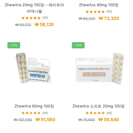
Zhewitra 20mg 100정 – 레비트라
Zhewitra 40mg 100정
바데나필
(11)
원
현
₩
73,320
(11)
₩
84,320
원
현
₩
58,120
래
재
₩
69,120
래
재
가
가
가
가
격:
격:
격:
격:
-11%
-16%
₩ 84,320.
₩ 73,3
₩ 69,120.
₩ 58,120.
Zhewitra 60mg 100정
Zhewitra 소프트 20mg 100정
(11)
(11)
원
현
원
현
₩
91,560
₩
59,640
₩
102,560
₩
70,640
래
재
래
재