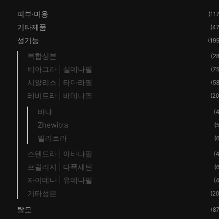
피부·미용
(117
기타제품
(47
성기능
(199
복합성분
(28
비아그라 | 실데나필
(75
시알리스 | 타다라필
(58
레비트라 | 바데나필
(20
바나
(4
Zhewitra
(5
빌리트라
(6
스텐드라 | 아바나필
(4
프릴리지 | 다폭세틴
(6
자이데나 | 유데나필
(4
기타성분
(20
탈모
(87