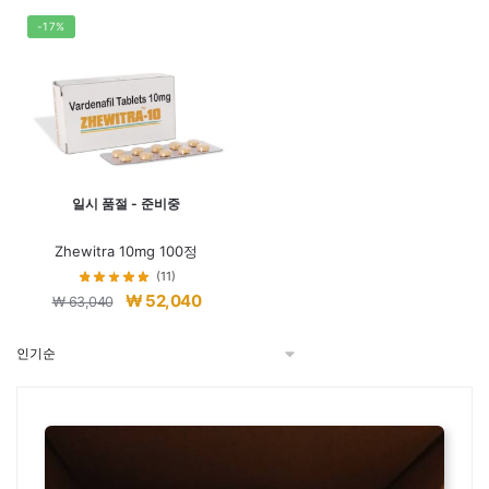
가
가
가
가
격:
격:
격:
격:
-17%
₩ 102,560.
₩ 91,560.
₩ 70,640.
₩ 59,6
일시 품절 - 준비중
Zhewitra 10mg 100정
(11)
원
현
₩
52,040
₩
63,040
래
재
가
가
격:
격:
₩ 63,040.
₩ 52,040.