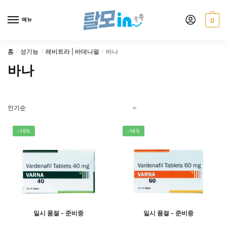
Skip
Skip
to
to
메뉴
0
navigation
content
홈
성기능
레비트라 | 바데나필
바나
/
/
/
바나
-16%
-16%
일시 품절 - 준비중
일시 품절 - 준비중