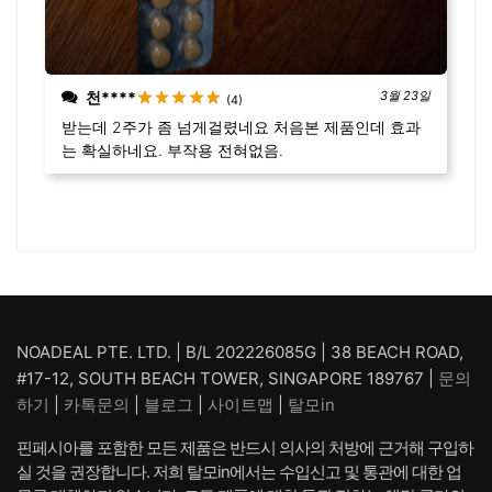
천****
3월 23일
(4)
받는데 2주가 좀 넘게걸렸네요 처음본 제품인데 효과
는 확실하네요. 부작용 전혀없음.
NOADEAL PTE. LTD. | B/L 202226085G | 38 BEACH ROAD,
#17-12, SOUTH BEACH TOWER, SINGAPORE 189767 |
문의
하기
|
카톡문의
|
블로그
|
사이트맵
|
탈모in
핀페시아를 포함한 모든 제품은 반드시 의사의 처방에 근거해 구입하
실 것을 권장합니다. 저희 탈모in에서는 수입신고 및 통관에 대한 업