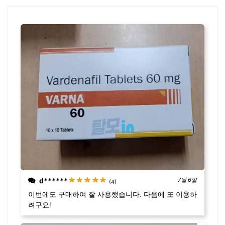
격:
격:
격:
격:
₩ 69,120.
₩ 58,120.
₩ 69,120.
₩ 58,12
d******
7월 6일
(4)
이번에도 구매하여 잘 사용했습니다. 다음에 또 이용하
려구요!