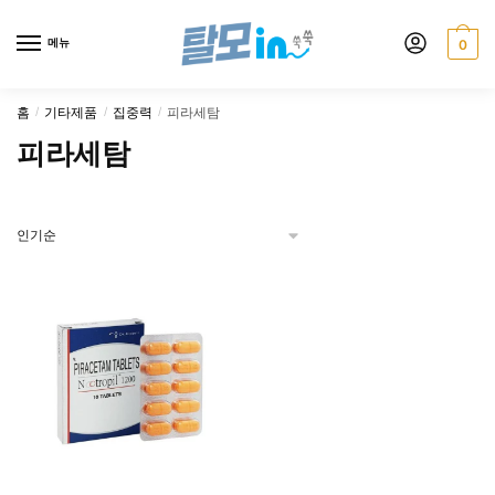
Skip
Skip
to
to
메뉴
0
navigation
content
홈
기타제품
집중력
피라세탐
/
/
/
피라세탐