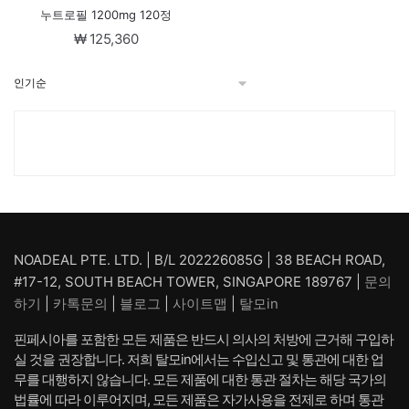
누트로필 1200mg 120정
₩
125,360
NOADEAL PTE. LTD. | B/L 202226085G | 38 BEACH ROAD,
#17-12, SOUTH BEACH TOWER, SINGAPORE 189767 |
문의
하기
|
카톡문의
|
블로그
|
사이트맵
|
탈모in
핀페시아를 포함한 모든 제품은 반드시 의사의 처방에 근거해 구입하
실 것을 권장합니다. 저희 탈모in에서는 수입신고 및 통관에 대한 업
무를 대행하지 않습니다. 모든 제품에 대한 통관 절차는 해당 국가의
법률에 따라 이루어지며, 모든 제품은 자가사용을 전제로 하며 통관