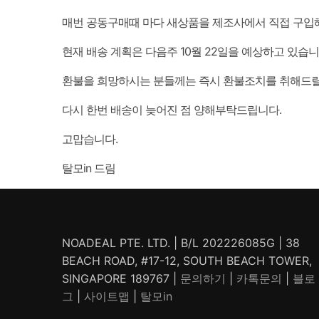
매번 공동구매때 마다 새상품을 제조사에서 직접 구입해
현재 배송 계획은 다음주 10월 22일을 예상하고 있습니
환불을 희망하시는 분들께는 즉시 환불조치를 취해드릴
다시 한번 배송이 늦어진 점 양해부탁드립니다.
고맙습니다.
탈모in 드림
NOADEAL PTE. LTD. | B/L 202226085G | 38
BEACH ROAD, #17-12, SOUTH BEACH TOWER,
SINGAPORE 189767 |
문의하기
|
카톡문의
|
블로
그
|
사이트맵
|
탈모in