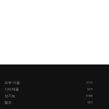
피부·미용
(117)
기타제품
(47)
성기능
(199)
탈모
(87)