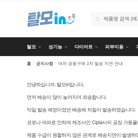
Skip
Skip
to
to
검
검색
navigation
content
색:
탈모
성기능
다이어트
피부미용
홈
공지사항
14차 공동구매 2차 발송 지연 안내
/
/
안녕하십니까. 탈모in입니다.
먼저 배송이 많이 늦어지어 죄송합니다.
익일 발송 예정이었던 배송에 차질이 발송하였습니다.
코로나 여파로 인하여 제조사인 Cipla사의 공장 가동
제품 수급이 원할하지 않은 관계로 배송지연이 발생하