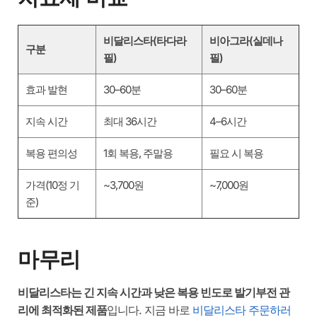
비달리스타(타다라
비아그라(실데나
구분
필)
필)
효과 발현
30–60분
30–60분
지속 시간
최대 36시간
4–6시간
복용 편의성
1회 복용, 주말용
필요 시 복용
가격(10정 기
~3,700원
~7,000원
준)
마무리
비달리스타는 긴 지속 시간과 낮은 복용 빈도로 발기부전 관
리에 최적화된 제품
입니다. 지금 바로
비달리스타 주문하러