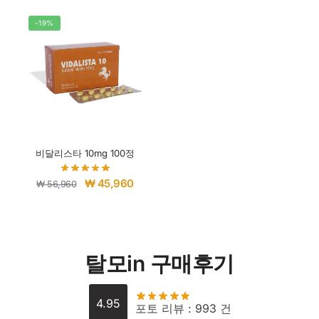
-19%
비달리스타 10mg 100정
₩
45,960
₩
56,960
탈모in 구매후기
4.95
포토 리뷰 : 993 건