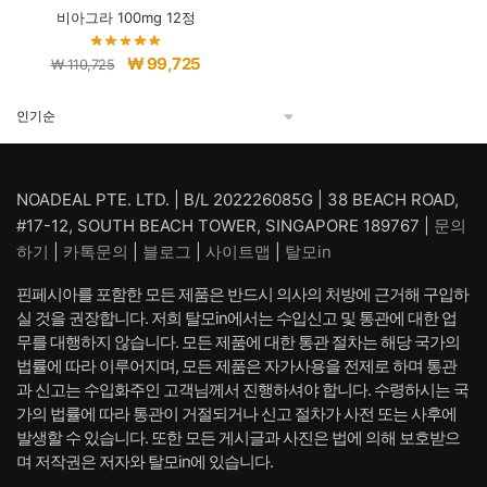
비아그라 100mg 12정
원
현
₩
99,725
₩
110,725
래
재
가
가
격:
격:
₩ 110,725.
₩ 99,725.
NOADEAL PTE. LTD. | B/L 202226085G | 38 BEACH ROAD,
#17-12, SOUTH BEACH TOWER, SINGAPORE 189767 |
문의
하기
|
카톡문의
|
블로그
|
사이트맵
|
탈모in
핀페시아를 포함한 모든 제품은 반드시 의사의 처방에 근거해 구입하
실 것을 권장합니다. 저희 탈모in에서는 수입신고 및 통관에 대한 업
무를 대행하지 않습니다. 모든 제품에 대한 통관 절차는 해당 국가의
법률에 따라 이루어지며, 모든 제품은 자가사용을 전제로 하며 통관
과 신고는 수입화주인 고객님께서 진행하셔야 합니다. 수령하시는 국
가의 법률에 따라 통관이 거절되거나 신고 절차가 사전 또는 사후에
발생할 수 있습니다. 또한 모든 게시글과 사진은 법에 의해 보호받으
며 저작권은 저자와 탈모in에 있습니다.