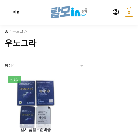
Skip
Skip
to
to
메뉴
0
navigation
content
홈
우노그라
/
우노그라
-13%
일시 품절 - 준비중