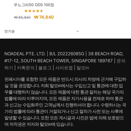
우노그라50 ODS 100정
원
현
₩
74,840
₩
85,840
래
재
가
가
격:
격:
₩ 85,840.
₩ 74,840.
NOADEAL PTE. LTD. | B/L 202226085G | 38 BEACH ROAD,
#17-12, SOUTH BEACH TOWER, SINGAPORE 189767 |
문의
하기
|
카톡문의
|
블로그
|
사이트맵
|
탈모in
핀페시아를 포함한 모든 제품은 반드시 의사의 처방에 근거해 구입하
실 것을 권장합니다. 저희 탈모in에서는 수입신고 및 통관에 대한 업
무를 대행하지 않습니다. 모든 제품에 대한 통관 절차는 해당 국가의
법률에 따라 이루어지며, 모든 제품은 자가사용을 전제로 하며 통관
과 신고는 수입화주인 고객님께서 진행하셔야 합니다. 수령하시는 국
가의 법률에 따라 통관이 거절되거나 신고 절차가 사전 또는 사후에
발생할 수 있습니다. 또한 모든 게시글과 사진은 법에 의해 보호받으
며 저작권은 저자와 탈모in에 있습니다.