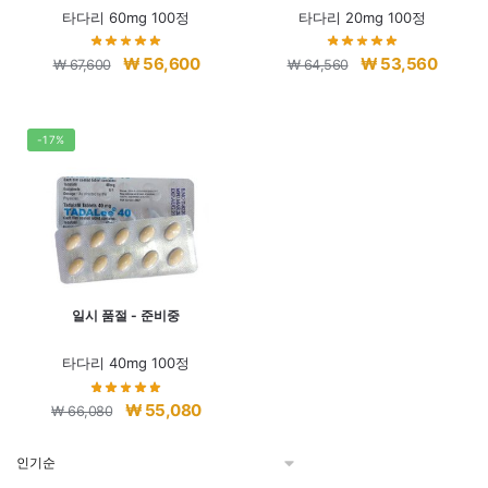
타다리 60mg 100정
타다리 20mg 100정
원
현
원
현
₩
56,600
₩
53,560
₩
67,600
₩
64,560
래
재
래
재
가
가
가
가
격:
격:
격:
격:
-17%
₩ 67,600.
₩ 56,600.
₩ 64,560.
₩ 53,5
일시 품절 - 준비중
타다리 40mg 100정
원
현
₩
55,080
₩
66,080
래
재
가
가
격:
격: