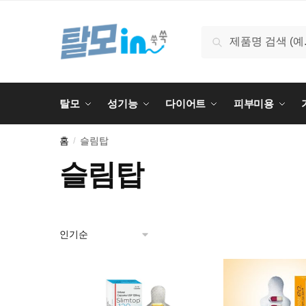
Skip
Skip
to
to
검
검색
navigation
content
색:
탈모
성기능
다이어트
피부미용
홈
슬림탑
/
슬림탑