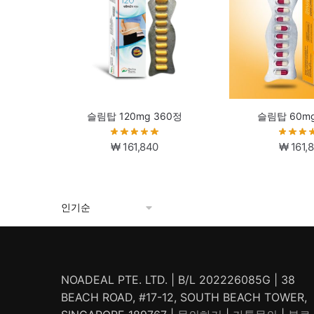
슬림탑 120mg 360정
슬림탑 60mg
₩
161,840
₩
161,
NOADEAL PTE. LTD. | B/L 202226085G | 38
BEACH ROAD, #17-12, SOUTH BEACH TOWER,