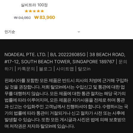
실비트라 100정
원
현
₩
83,960
₩
94,960
래
재
가
가
격:
격:
₩ 94,960.
₩ 83,960.
NOADEAL PTE. LTD. | B/L 202226085G | 38 BEACH ROAD,
#17-12, SOUTH BEACH TOWER, SINGAPORE 189767 |
문의
하기
|
카톡문의
|
블로그
|
사이트맵
|
탈모in
핀페시아를 포함한 모든 제품은 반드시 의사의 처방에 근거해 구입하
실 것을 권장합니다. 저희 탈모in에서는 수입신고 및 통관에 대한 업
무를 대행하지 않습니다. 모든 제품에 대한 통관 절차는 해당 국가의
법률에 따라 이루어지며, 모든 제품은 자가사용을 전제로 하며 통관
과 신고는 수입화주인 고객님께서 진행하셔야 합니다. 수령하시는 국
가의 법률에 따라 통관이 거절되거나 신고 절차가 사전 또는 사후에
발생할 수 있습니다. 또한 모든 게시글과 사진은 법에 의해 보호받으
며 저작권은 저자와 탈모in에 있습니다.