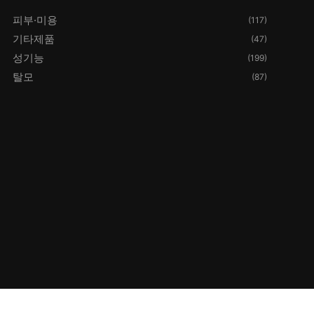
피부·미용
(117)
기타제품
(47)
성기능
(199)
탈모
(87)