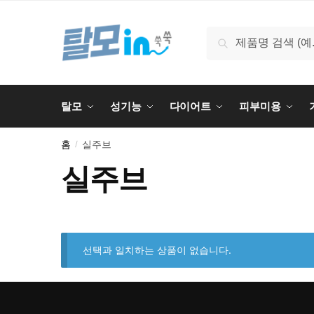
Skip
Skip
to
to
검
검색
navigation
content
색:
탈모
성기능
다이어트
피부미용
홈
실주브
/
실주브
선택과 일치하는 상품이 없습니다.