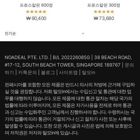
프로스칼핀 600정
프로스칼핀 300정
₩
90,400
₩
73,680
NOADEAL PTE. LTD. | B/L 202226085G | 38 BEACH ROAD,
#17-12, SOUTH BEACH TOWER, SINGAPORE 189767 |
문의
하기
|
카톡문의
|
블로그
|
사이트맵
|
탈모in
핀페시아를 포함한 모든 제품은 반드시 의사의 처방에 근거해 구입하
실 것을 권장합니다. 저희 탈모in에서는 수입신고 및 통관에 대한 업
무를 대행하지 않습니다. 모든 제품에 대한 통관 절차는 해당 국가의
법률에 따라 이루어지며, 모든 제품은 자가사용을 전제로 하며 통관
과 신고는 수입화주인 고객님께서 진행하셔야 합니다. 수령하시는 국
가의 법률에 따라 통관이 거절되거나 신고 절차가 사전 또는 사후에
발생할 수 있습니다. 또한 모든 게시글과 사진은 법에 의해 보호받으
며 저작권은 저자와 탈모in에 있습니다.