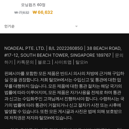
모닝컴즈 60정
원
현
₩
66,632
₩
77,632
래
재
가
가
격:
격:
₩ 77,632.
₩ 66,632.
NOADEAL PTE. LTD. | B/L 202226085G | 38 BEACH ROAD,
#17-12, SOUTH BEACH TOWER, SINGAPORE 189767 |
문의
하기
|
카톡문의
|
블로그
|
사이트맵
|
탈모in
핀페시아를 포함한 모든 제품은 반드시 의사의 처방에 근거해 구입하
실 것을 권장합니다. 저희 탈모in에서는 수입신고 및 통관에 대한 업
무를 대행하지 않습니다. 모든 제품에 대한 통관 절차는 해당 국가의
법률에 따라 이루어지며, 모든 제품은 자가사용을 전제로 하며 통관
과 신고는 수입화주인 고객님께서 진행하셔야 합니다. 수령하시는 국
가의 법률에 따라 통관이 거절되거나 신고 절차가 사전 또는 사후에
발생할 수 있습니다. 또한 모든 게시글과 사진은 법에 의해 보호받으
며 저작권은 저자와 탈모in에 있습니다.