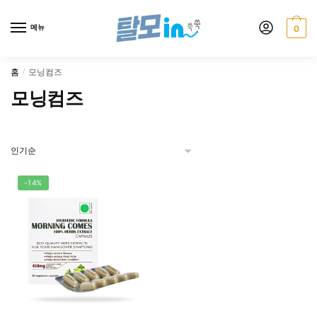
Skip
Skip
to
to
메뉴
0
navigation
content
홈
모닝컴즈
/
모닝컴즈
-14%