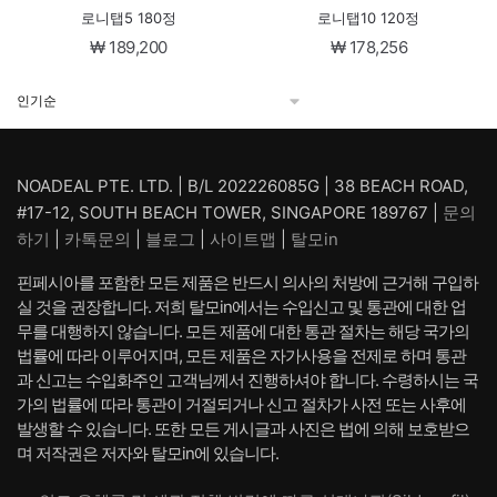
로니탭5 180정
로니탭10 120정
₩
189,200
₩
178,256
NOADEAL PTE. LTD. | B/L 202226085G | 38 BEACH ROAD,
#17-12, SOUTH BEACH TOWER, SINGAPORE 189767 |
문의
하기
|
카톡문의
|
블로그
|
사이트맵
|
탈모in
핀페시아를 포함한 모든 제품은 반드시 의사의 처방에 근거해 구입하
실 것을 권장합니다. 저희 탈모in에서는 수입신고 및 통관에 대한 업
무를 대행하지 않습니다. 모든 제품에 대한 통관 절차는 해당 국가의
법률에 따라 이루어지며, 모든 제품은 자가사용을 전제로 하며 통관
과 신고는 수입화주인 고객님께서 진행하셔야 합니다. 수령하시는 국
가의 법률에 따라 통관이 거절되거나 신고 절차가 사전 또는 사후에
발생할 수 있습니다. 또한 모든 게시글과 사진은 법에 의해 보호받으
며 저작권은 저자와 탈모in에 있습니다.