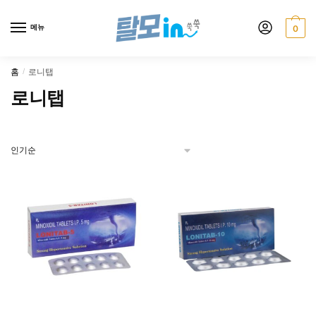
Skip
Skip
to
to
메뉴
0
navigation
content
홈
로니탭
/
로니탭