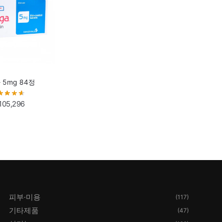
5mg 84정
105,296
피부·미용
(117)
기타제품
(47)