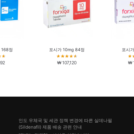
 168정
포시가 10mg 84정
포시가 
192
₩
107,120
₩
인도 우체국 및 세관 정책 변경에 따른 실데나필
(Sildenafil) 제품 배송 관련 안내