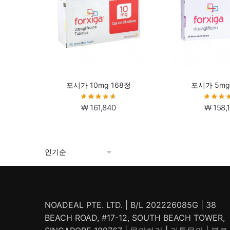
포시가 10mg 168정
포시가 5mg
₩
161,840
₩
158,
NOADEAL PTE. LTD. | B/L 202226085G | 38
BEACH ROAD, #17-12, SOUTH BEACH TOWER,