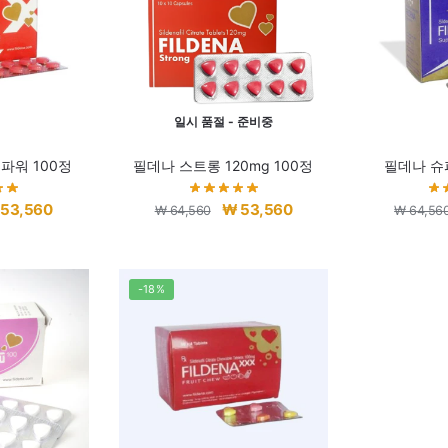
일시 품절 - 준비중
파워 100정
필데나 스트롱 120mg 100정
필데나 슈
현
원
현
53,560
₩
53,560
₩
64,560
₩
64,56
재
래
재
가
가
가
격:
격:
격:
-18%
64,560.
₩ 53,560.
₩ 64,560.
₩ 53,560.