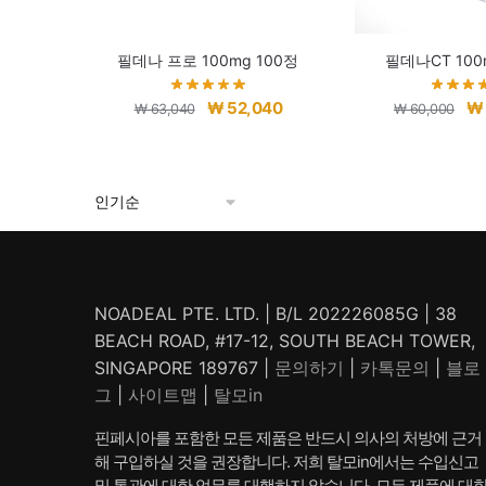
필데나 프로 100mg 100정
필데나CT 100
원
현
원
₩
52,040
₩
₩
63,040
₩
60,000
래
재
래
가
가
가
격:
격:
격:
₩ 63,040.
₩ 52,040.
₩ 
NOADEAL PTE. LTD. | B/L 202226085G | 38
BEACH ROAD, #17-12, SOUTH BEACH TOWER,
SINGAPORE 189767 |
문의하기
|
카톡문의
|
블로
그
|
사이트맵
|
탈모in
핀페시아를 포함한 모든 제품은 반드시 의사의 처방에 근거
해 구입하실 것을 권장합니다. 저희 탈모in에서는 수입신고
및 통관에 대한 업무를 대행하지 않습니다. 모든 제품에 대