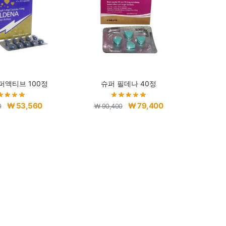
퍼액티브 100정
슈퍼 필데나 40정
원
현
원
현
₩
53,560
₩
79,400
0
₩
90,400
래
재
래
재
가
가
가
가
격:
격:
격:
격:
₩ 64,560.
₩ 53,560.
₩ 90,400.
₩ 79,400.