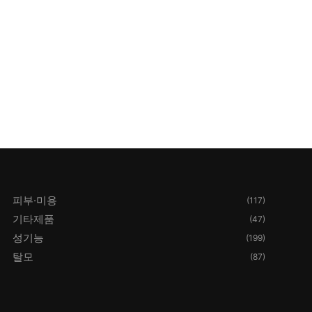
피부·미용
(117)
기타제품
(47)
성기능
(199)
탈모
(87)