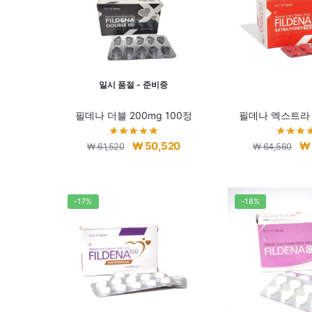
일시 품절 - 준비중
필데나 더블 200mg 100정
필데나 엑스트라 
원
현
원
₩
50,520
₩
₩
61,520
₩
64,560
래
재
래
가
가
가
격:
격:
격:
-17%
-18%
₩ 61,520.
₩ 50,520.
₩ 