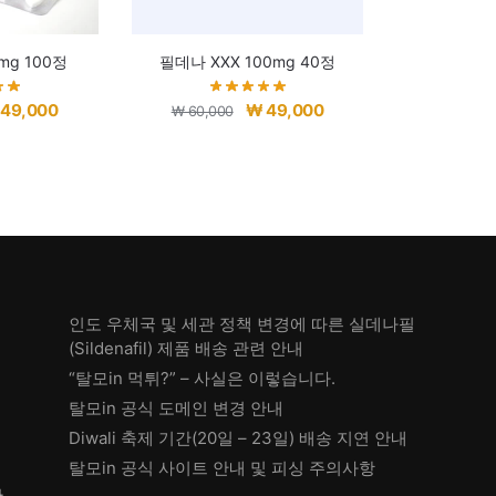
mg 100정
필데나 XXX 100mg 40정
현
원
현
49,000
₩
49,000
₩
60,000
재
래
재
가
가
가
격:
격:
격:
60,000.
₩ 49,000.
₩ 60,000.
₩ 49,000.
인도 우체국 및 세관 정책 변경에 따른 실데나필
(Sildenafil) 제품 배송 관련 안내
“탈모in 먹튀?” – 사실은 이렇습니다.
탈모in 공식 도메인 변경 안내
Diwali 축제 기간(20일 – 23일) 배송 지연 안내
탈모in 공식 사이트 안내 및 피싱 주의사항
한