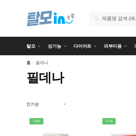
Skip
Skip
to
to
검
검색
navigation
content
색:
탈모
성기능
다이어트
피부미용
홈
필데나
/
필데나
-18%
-17%