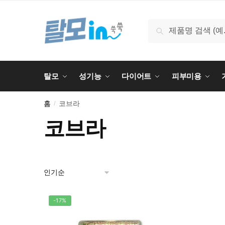
Skip
Skip
to
to
검
검색
navigation
content
색:
탈모
성기능
다이어트
피부미용
홈
코브라
/
코브라
-17%