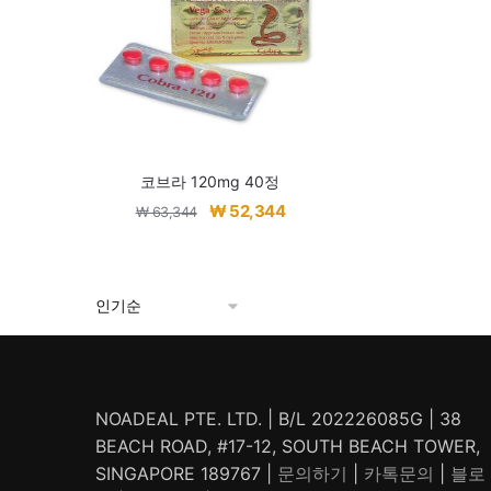
코브라 120mg 40정
원
현
₩
52,344
₩
63,344
래
재
가
가
격:
격:
₩ 63,344.
₩ 52,344.
NOADEAL PTE. LTD. | B/L 202226085G | 38
BEACH ROAD, #17-12, SOUTH BEACH TOWER,
SINGAPORE 189767 |
문의하기
|
카톡문의
|
블로