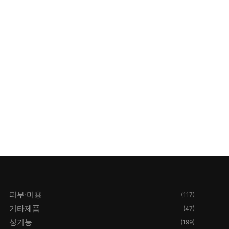
피부·미용
(117)
기타제품
(47)
성기능
(199)