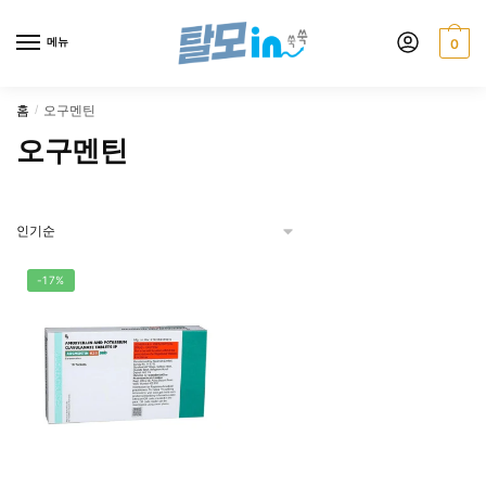
Skip
Skip
to
to
메뉴
0
navigation
content
홈
오구멘틴
/
오구멘틴
-17%