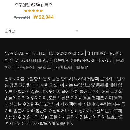
오구멘틴 625mg 듀오
원
현
₩
52,344
₩
63,344
래
재
가
가
격:
격:
₩ 63,344.
₩ 52,344.
NOADEAL PTE. LTD. | B/L 202226085G | 38 BEACH ROAD,
#17-12, SOUTH BEACH TOWER, SINGAPORE 189767 |
문의
하기
|
카톡문의
|
블로그
|
사이트맵
|
탈모in
핀페시아를 포함한 모든 제품은 반드시 의사의 처방에 근거해 구입하
실 것을 권장합니다. 저희 탈모in에서는 수입신고 및 통관에 대한 업
무를 대행하지 않습니다. 모든 제품에 대한 통관 절차는 해당 국가의
법률에 따라 이루어지며, 모든 제품은 자가사용을 전제로 하며 통관
과 신고는 수입화주인 고객님께서 진행하셔야 합니다. 수령하시는 국
가의 법률에 따라 통관이 거절되거나 신고 절차가 사전 또는 사후에
발생할 수 있습니다. 또한 모든 게시글과 사진은 법에 의해 보호받으
며 저작권은 저자와 탈모in에 있습니다.