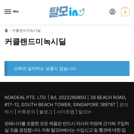
Skip
Skip
to
to
메뉴
0
navigation
content
홈
커클랜드미녹시딜
/
커클랜드미녹시딜
선택과 일치하는 상품이 없습니다.
NOADEAL PTE. LTD. | B/L 202226085G | 38 BEACH ROAD,
#17-12, SOUTH BEACH TOWER, SINGAPORE 189767 |
문의
하기
|
카톡문의
|
블로그
|
사이트맵
|
탈모in
핀페시아를 포함한 모든 제품은 반드시 의사의 처방에 근거해 구입하
실 것을 권장합니다. 저희 탈모in에서는 수입신고 및 통관에 대한 업