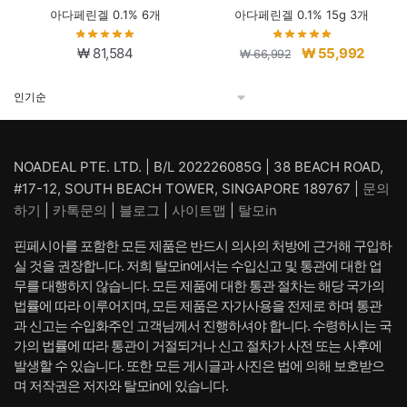
아다페린겔 0.1% 6개
아다페린겔 0.1% 15g 3개
원
현
₩
81,584
₩
55,992
₩
66,992
래
재
가
가
격:
격:
₩ 66,992.
₩ 55,9
NOADEAL PTE. LTD. | B/L 202226085G | 38 BEACH ROAD,
#17-12, SOUTH BEACH TOWER, SINGAPORE 189767 |
문의
하기
|
카톡문의
|
블로그
|
사이트맵
|
탈모in
핀페시아를 포함한 모든 제품은 반드시 의사의 처방에 근거해 구입하
실 것을 권장합니다. 저희 탈모in에서는 수입신고 및 통관에 대한 업
무를 대행하지 않습니다. 모든 제품에 대한 통관 절차는 해당 국가의
법률에 따라 이루어지며, 모든 제품은 자가사용을 전제로 하며 통관
과 신고는 수입화주인 고객님께서 진행하셔야 합니다. 수령하시는 국
가의 법률에 따라 통관이 거절되거나 신고 절차가 사전 또는 사후에
발생할 수 있습니다. 또한 모든 게시글과 사진은 법에 의해 보호받으
며 저작권은 저자와 탈모in에 있습니다.