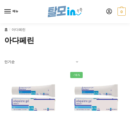
Skip
Skip
to
to
메뉴
0
navigation
content
홈
아다페린
/
아다페린
-16%