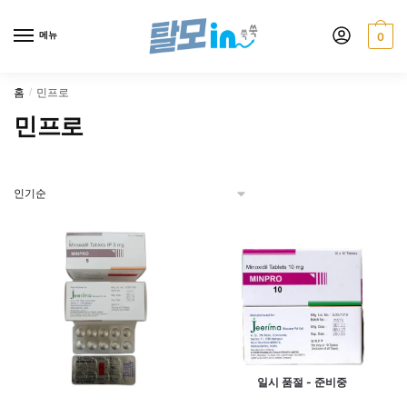
Skip
Skip
to
to
메뉴
0
navigation
content
홈
민프로
/
민프로
일시 품절 - 준비중