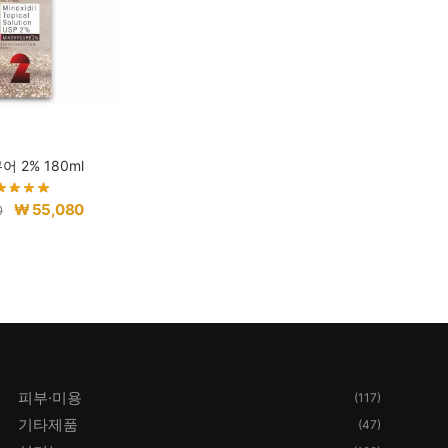
 2% 180ml
원
현
₩
55,080
0
래
재
가
가
격:
격:
₩ 66,080.
₩ 55,080.
피부·미용
(117)
기타제품
(47)