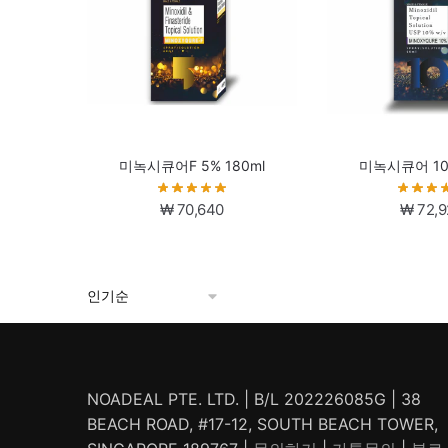
미녹시큐어F 5% 180ml
미녹시큐어 10%
₩
70,640
₩
72,9
NOADEAL PTE. LTD. | B/L 202226085G | 38
BEACH ROAD, #17-12, SOUTH BEACH TOWER,