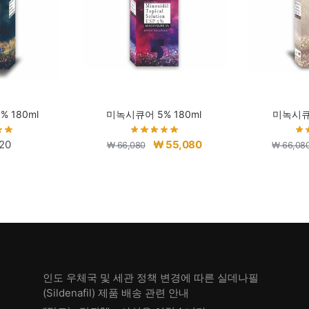
 180ml
미녹시큐어 5% 180ml
미녹시큐어
원
현
20
₩
55,080
₩
66,080
₩
66,08
래
재
가
가
격:
격:
₩ 66,080.
₩ 55,080.
인도 우체국 및 세관 정책 변경에 따른 실데나필
(Sildenafil) 제품 배송 관련 안내