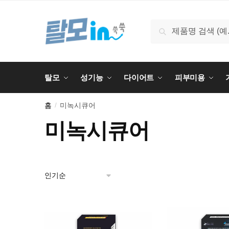
Skip
Skip
to
to
검
검색
navigation
content
색:
탈모
성기능
다이어트
피부미용
홈
미녹시큐어
/
미녹시큐어