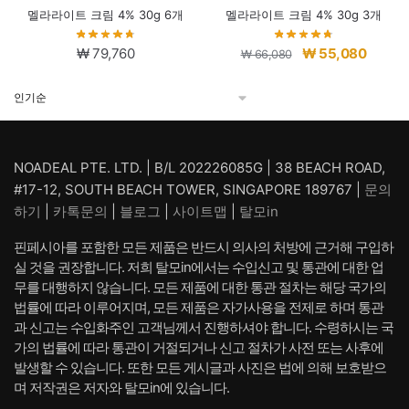
멜라라이트 크림 4% 30g 6개
멜라라이트 크림 4% 30g 3개
원
현
₩
79,760
₩
55,080
₩
66,080
래
재
가
가
격:
격:
₩ 66,080.
₩ 55,0
NOADEAL PTE. LTD. | B/L 202226085G | 38 BEACH ROAD,
#17-12, SOUTH BEACH TOWER, SINGAPORE 189767 |
문의
하기
|
카톡문의
|
블로그
|
사이트맵
|
탈모in
핀페시아를 포함한 모든 제품은 반드시 의사의 처방에 근거해 구입하
실 것을 권장합니다. 저희 탈모in에서는 수입신고 및 통관에 대한 업
무를 대행하지 않습니다. 모든 제품에 대한 통관 절차는 해당 국가의
법률에 따라 이루어지며, 모든 제품은 자가사용을 전제로 하며 통관
과 신고는 수입화주인 고객님께서 진행하셔야 합니다. 수령하시는 국
가의 법률에 따라 통관이 거절되거나 신고 절차가 사전 또는 사후에
발생할 수 있습니다. 또한 모든 게시글과 사진은 법에 의해 보호받으
며 저작권은 저자와 탈모in에 있습니다.