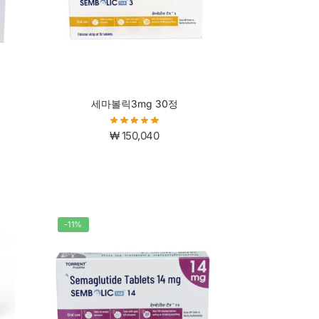
세마볼릭3mg 30정
₩
150,040
-11%