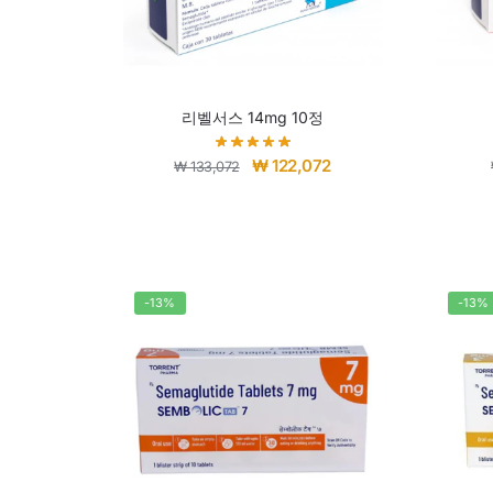
리벨서스 14mg 10정
₩
122,072
₩
133,072
-13%
-13%