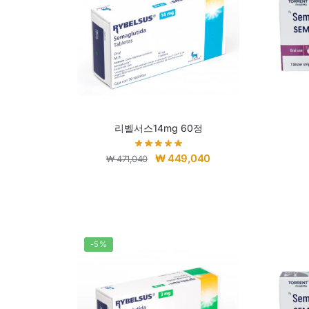
리벨서스14mg 60정
₩
449,040
₩
471,040
-5%