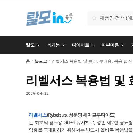
검색
탈모
성기능
다이어트
피부미용
홈
블로그
리벨서스 복용법 및 효과, 부작용, 복용 팁 
/
/
리벨서스 복용법 및 효
2025-04-25
리벨서스
(Rybelsus, 성분명 세마글루타이드)
는 최초의 경구용 GLP-1 유사체로, 성인 제2형 
약효를 극대화하기 위해서는 반드시 올바른 복용법을