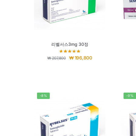
리벨서스3mg 30정
₩
196,800
₩
207,800
-8%
-9%