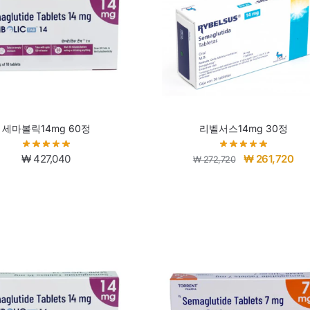
세마볼릭14mg 60정
리벨서스14mg 30정
₩
427,040
₩
261,720
₩
272,720