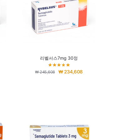
리벨서스7mg 30정
₩
234,608
₩
245,608