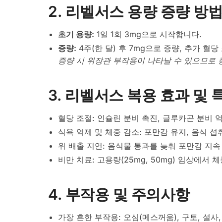
2. 리벨서스 용량 증량 방
초기 용량:
1일 1회 3mg으로 시작합니다.
증량:
4주(한 달) 후 7mg으로 증량, 추가 혈
증량 시 위장관 부작용이 나타날 수 있으므로 
3. 리벨서스 복용 효과 및 
혈당 조절: 인슐린 분비 촉진, 글루카곤 분비 억
식욕 억제 및 체중 감소: 포만감 유지, 음식 섭
위 배출 지연: 음식물 통과를 늦춰 포만감 지속
비만 치료: 고용량(25mg, 50mg) 임상에서 
4. 부작용 및 주의사항
가장 흔한 부작용: 오심(메스꺼움), 구토, 설사,