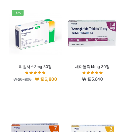
-5%
리벨서스3mg 30정
세마볼릭14mg 30정
₩
196,800
₩
195,640
₩
207,800