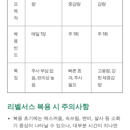
요
량
중감량
감량
목
적
복
매일 1정
주 1회
주 1회
용
빈
도
특
주사 부담 없
빠른 효
고용량, 강
징
음, 편의성 높
과, 주사
한 체중감
음
필요
량
리벨서스 복용 시 주의사항
복용 초기에는 메스꺼움, 속쓰림, 변비, 설사 등 소화
기 증상이 나타날 수 있으나, 대부분 시간이 지나면