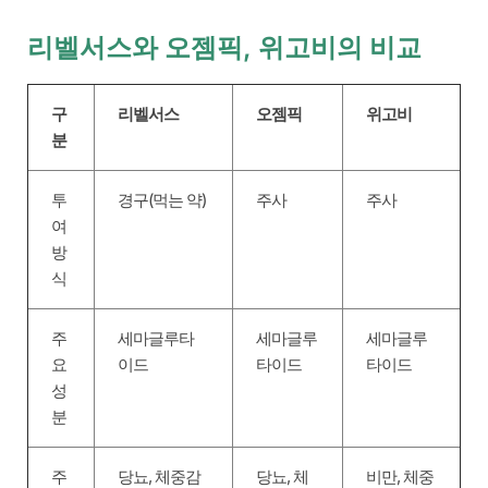
리벨서스와 오젬픽, 위고비의 비교
구
리벨서스
오젬픽
위고비
분
투
경구(먹는 약)
주사
주사
여
방
식
주
세마글루타
세마글루
세마글루
요
이드
타이드
타이드
성
분
주
당뇨, 체중감
당뇨, 체
비만, 체중