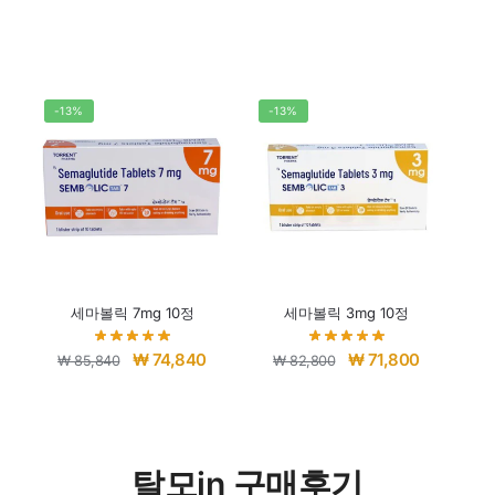
-13%
-13%
세마볼릭 7mg 10정
세마볼릭 3mg 10정
₩
74,840
₩
71,800
₩
85,840
₩
82,800
탈모in 구매후기