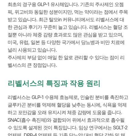
최초의 경구용 GLP-1 유사체입니다. 기존의 주사제인 오젬
픽, 위고비와 동일한 성분이지만, 먹는 약이라는 점에서 주목
받고 있습니다. 최근 탈모in 커뮤니티에서도
리벨서스
에 대
한 관심과 후기가 꾸준히 늘고 있습니다.
리벨서스
는 혈당 조
절뿐 아니라 체중 감량 효과로도 많은 관심을 받고 있으며,
미국, 유럽, 일본 등 다양한 국가에서 당뇨병과 비만 치료에
널리 사용되고 있습니다.
주사제의 부담 없이 매일 한 알로 관리할 수 있다는 점이 리
벨서스의 큰 장점입니다.
리벨서스의 특징과 작용 원리
리벨서스
는 GLP-1 수용체 효능제로, 인슐린 분비를 촉진하고
글루카곤 분비를 억제해 혈당을 낮추는 동시에, 식욕을 억제
하고 포만감을 오래 유지시켜 체중 감량에 도움을 줍니다.
SNAC(흡수 촉진제)와 결합되어 위에서 효과적으로 흡수될
수 있도록 설계된 것이 특징입니다. 임상 연구에서는 SGLT-2
억제제, DPP-4 억제제 등 기존 당뇨약 대비 혈당 강하 및 체