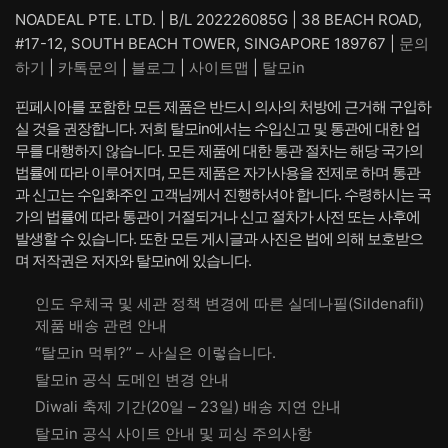
NOADEAL PTE. LTD. | B/L 202226085G | 38 BEACH ROAD,
#17-12, SOUTH BEACH TOWER, SINGAPORE 189767 |
문의
하기
|
카톡문의
|
블로그
|
사이트맵
|
탈모in
핀페시아를 포함한 모든 제품은 반드시 의사의 처방에 근거해 구입하
실 것을 권장합니다. 저희 탈모in에서는 수입신고 및 통관에 대한 업
무를 대행하지 않습니다. 모든 제품에 대한 통관 절차는 해당 국가의
법률에 따라 이루어지며, 모든 제품은 자가사용을 전제로 하며 통관
과 신고는 수입화주인 고객님께서 진행하셔야 합니다. 수령하시는 국
가의 법률에 따라 통관이 거절되거나 신고 절차가 사전 또는 사후에
발생할 수 있습니다. 또한 모든 게시글과 사진은 법에 의해 보호받으
며 저작권은 저자와 탈모in에 있습니다.
인도 우체국 및 세관 정책 변경에 따른 실데나필(Sildenafil)
제품 배송 관련 안내
“탈모in 먹튀?” – 사실은 이렇습니다.
탈모in 공식 도메인 변경 안내
Diwali 축제 기간(20일 – 23일) 배송 지연 안내
탈모in 공식 사이트 안내 및 피싱 주의사항