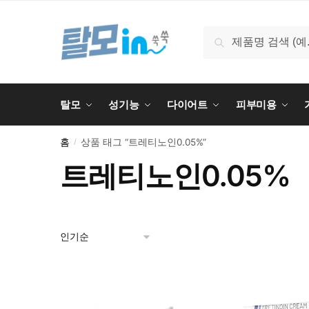
Skip
Skip
to
to
검
검색
navigation
content
색:
탈모
성기능
다이어트
피부미용
홈
상품 태그 “트레티노인0.05%”
/
트레티노인0.05%