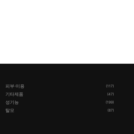
피부·미용
(117)
기타제품
(47)
성기능
(199)
탈모
(87)