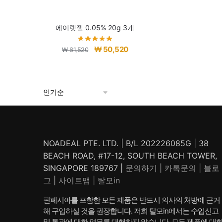
에이렛젤 0.05% 20g 3개
원
현
₩
50,520
₩
61,520
래
재
가
가
격:
격:
₩ 61,520.
₩ 50,520.
NOADEAL PTE. LTD. | B/L 202226085G | 38
BEACH ROAD, #17-12, SOUTH BEACH TOWER,
SINGAPORE 189767 |
문의하기
|
카톡문의
|
블로
그
|
사이트맵
|
탈모in
핀페시아를 포함한 모든 제품은 반드시 의사의 처방에 근거
해 구입하실 것을 권장합니다. 저희 탈모in에서는 수입신고
및 통관에 대한 업무를 대행하지 않습니다. 모든 제품에 대