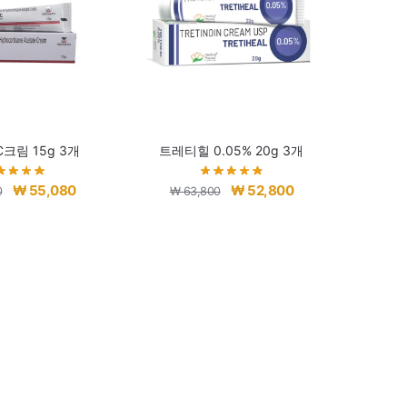
크림 15g 3개
트레티힐 0.05% 20g 3개
원
현
원
현
₩
55,080
₩
52,800
0
₩
63,800
래
재
래
재
가
가
가
가
격:
격:
격:
격:
₩ 66,080.
₩ 55,080.
₩ 63,800.
₩ 52,800.