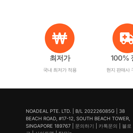
최저가
100%
국내 최저가 적용
현지 판매사
NOADEAL PTE. LTD. | B/L 202226085G | 38
BEACH ROAD, #17-12, SOUTH BEACH TOWER,
SINGAPORE 189767 |
문의하기
|
카톡문의
|
블로