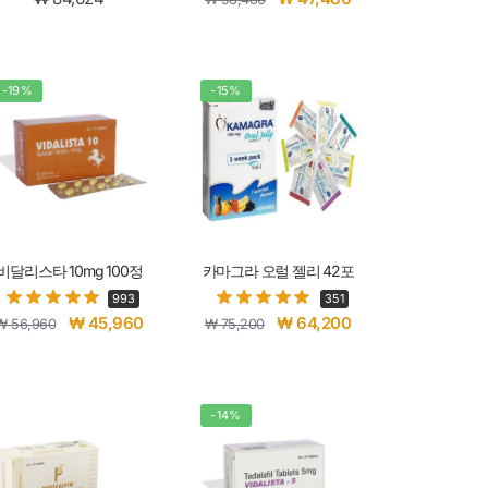
-19%
-15%
비달리스타 10mg 100정
카마그라 오럴 젤리 42포
993
351
₩
45,960
₩
64,200
₩
56,960
₩
75,200
-14%