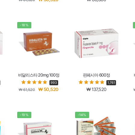
-18%
비달리스타 20mg 100정
핀페시아 600정
993
1,761
₩
50,520
₩
137,520
₩
61,520
-19%
-14%