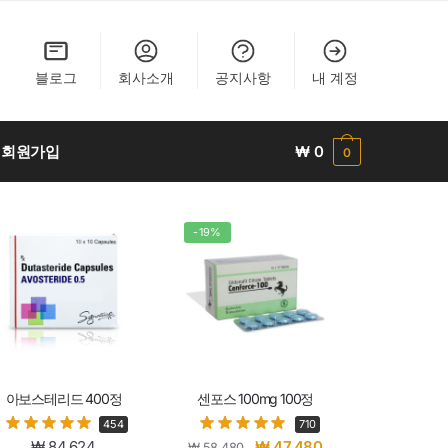
블로그
회사소개
공지사항
내 계정
회원가입
₩
0
0
-19%
아보스테리드 400정
센포스 100mg 100정
454
710
₩
84,624
₩
47,480
₩
58,480