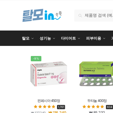
검색
탈모
성기능
다이어트
피부미용
-9%
핀페시아 450정
두타놀 400정
1,761
604
₩
116,240
₩
85,232
₩
127,240