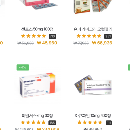
센포스 50mg 100정
슈퍼 카마그라 오럴젤리
710
351
20
₩
45,960
₩
66,936
₩
56,960
₩
77,936
-4%
리벨서스7mg 30정
아큐파인 10mg 400정
185
111
0
₩
234,608
₩
88,880
₩
245,608