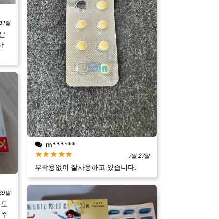
31일
좋은
사
m******
7월 27일
부작용없이 잘사용하고 있습니다.
29일
송도
 주