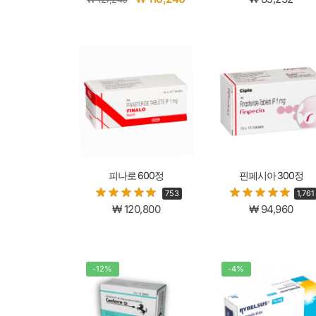
피나로 600정
핀페시아 300정
753
1,761
₩
120,800
₩
94,960
-12%
-4%