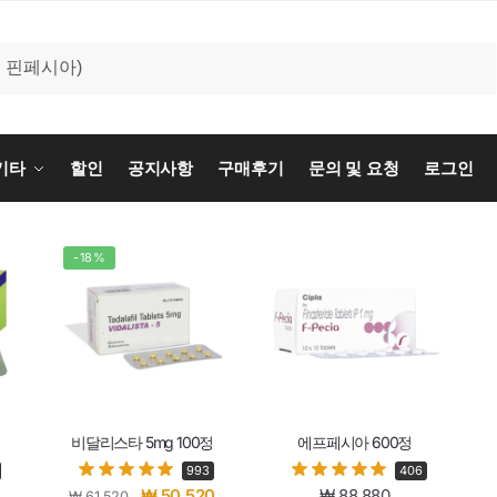
기타
할인
공지사항
구매후기
문의 및 요청
로그인
-18%
비달리스타 5mg 100정
에프페시아 600정
993
406
₩
50,520
₩
88,880
₩
61,520