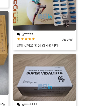
z*****
7월 27일
잘받았어요 항상 감사합니다
27일
c*******