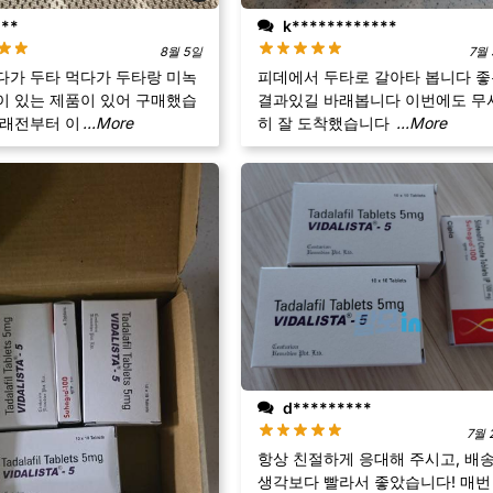
***
k************
8월 5일
7월 
다가 두타 먹다가 두타랑 미녹
피데에서 두타로 갈아타 봅니다 
이 있는 제품이 있어 구매했습
결과있길 바래봅니다 이번에도 무
오래전부터 이
...More
히 잘 도착했습니다
...More
d*********
7월 
항상 친절하게 응대해 주시고, 배
생각보다 빨라서 좋았습니다! 매번