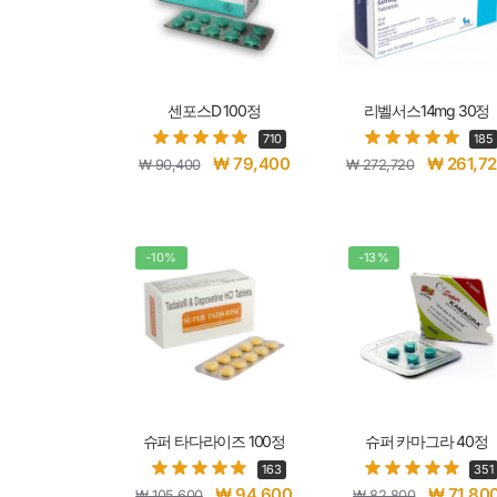
센포스D 100정
리벨서스14mg 30정
710
185
₩
79,400
₩
261,7
₩
90,400
₩
272,720
-10%
-13%
슈퍼 타다라이즈 100정
슈퍼 카마그라 40정
163
351
₩
94,600
₩
71,80
₩
105,600
₩
82,800