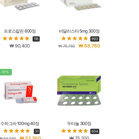
프로스칼핀 600정
비달리스타 5mg 300정
116
993
₩
90,400
₩
68,760
₩
79,760
-17%
수하그라 100mg 40정
두타놀 300정
31
604
₩
53,560
₩
75,200
₩
64,560