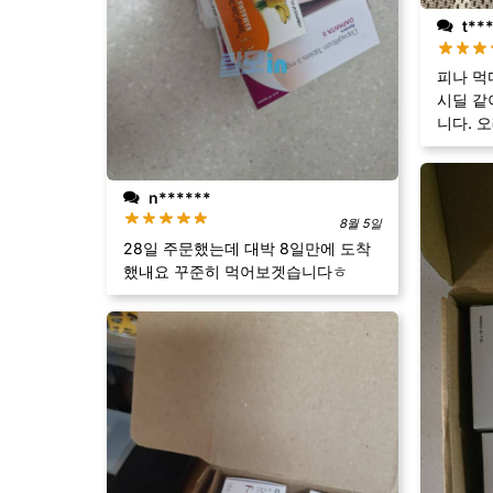
t**
피나 먹
시딜 같
니다. 
n******
8월 5일
28일 주문했는데 대박 8일만에 도착
했내요 꾸준히 먹어보겟습니다ㅎ